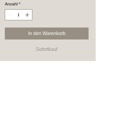
Anzahl
*
In den Warenkorb
Sofortkauf
Der Ring ist auf Gummi
aufgezogen und dadurch relativ
elastisch. Die Größe ist 54-56.
Noch keine Bewertungen vorhanden
Jetzt die erste Bewertung abgeben.
Bewertung abgeben