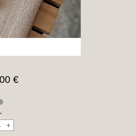
Preis
00 €
*