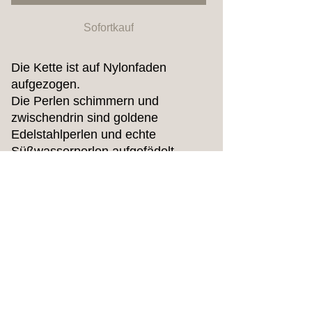
Sofortkauf
Die Kette ist auf Nylonfaden
aufgezogen.
Die Perlen schimmern und
zwischendrin sind goldene
Edelstahlperlen und echte
Süßwasserperlen aufgefädelt.
Um den Glanz der kleinen Perlen
zu schützen, solltest du hier auf zu
viel Wasserkontakt verzichten.
Noch keine Bewertungen vorhanden
Jetzt die erste Bewertung abgeben.