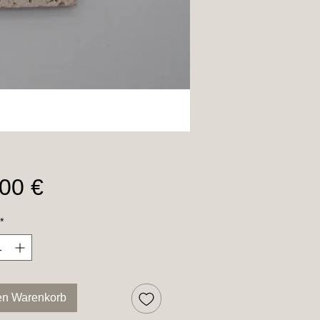
Preis
00 €
*
en Warenkorb